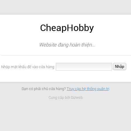
CheapHobby
Website đang hoàn thiện...
Nhập mật khẩu để vào cửa hàng:
Bạn có phải chủ cửa hàng?
Truy cập hệ thống quản trị
Cung cấp bởi
Bizweb