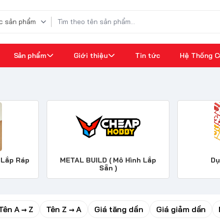
Sản phẩm
Giới thiệu
Tin tức
Hệ Thống C
Pre-Order
Kiểm tra đơn hàng
 Lắp Ráp
METAL BUILD ( Mô Hình Lắp
Dụ
Sẵn )
Tên A → Z
Tên Z → A
Giá tăng dần
Giá giảm dần