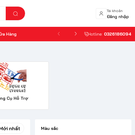
Tài khoản
Đăng nhập
ửa Hàng
Hotline:
0326186094
ng Cụ Hỗ Trợ
Mới nhất
Màu sắc