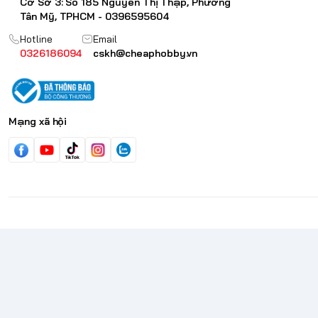
Cơ Sở 3: Số 185 Nguyễn Thị Thập, Phường
Tân Mỹ, TPHCM - 0396595604
Hotline
Email
0326186094
cskh@cheaphobby.vn
Mạng xã hội