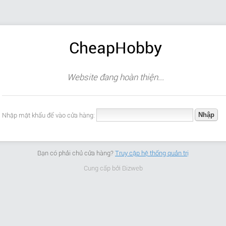
CheapHobby
Website đang hoàn thiện...
Nhập mật khẩu để vào cửa hàng:
Bạn có phải chủ cửa hàng?
Truy cập hệ thống quản trị
Cung cấp bởi
Bizweb