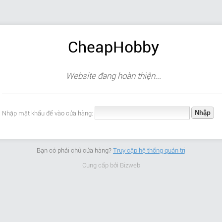
CheapHobby
Website đang hoàn thiện...
Nhập mật khẩu để vào cửa hàng:
Bạn có phải chủ cửa hàng?
Truy cập hệ thống quản trị
Cung cấp bởi
Bizweb