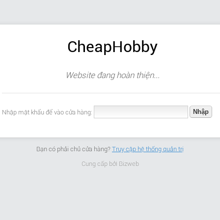
CheapHobby
Website đang hoàn thiện...
Nhập mật khẩu để vào cửa hàng:
Bạn có phải chủ cửa hàng?
Truy cập hệ thống quản trị
Cung cấp bởi
Bizweb