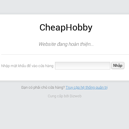
CheapHobby
Website đang hoàn thiện...
Nhập mật khẩu để vào cửa hàng:
Bạn có phải chủ cửa hàng?
Truy cập hệ thống quản trị
Cung cấp bởi
Bizweb