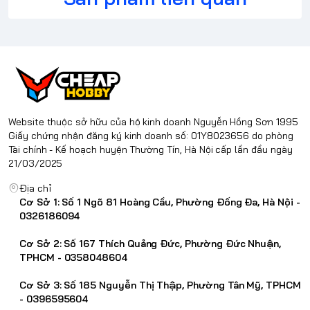
Gundam – Gunpla (Mô hình người máy)
Entry Grade (EG) 1/144 ~12.5 cm
High Grade (HG) / RG 1/144 ~12.5 cm
Master Grade (MG) / RE100 1/100 ~18 cm
Perfect Grade (PG) 1/60 ~30 cm
Mega Size Model 1/48 ~38 cm
Pokémon – PokePla (Mô hình Pokémon)
Website thuộc sở hữu của hộ kinh doanh Nguyễn Hồng Sơn 1995
PokePla Quick!! ~7–8 cm Dễ lắp, ít part, không cần dụng cụ
Giấy chứng nhận đăng ký kinh doanh số: 01Y8023656 do phòng
PokePla Standard ~10–13 cm Dòng phổ biến, chi tiết trung bình
Tài chính - Kế hoạch huyện Thường Tín, Hà Nội cấp lần đầu ngày
PokePla Action / DX ~13–15 cm Có khớp cử động, pose tư thế
21/03/2025
PokePla BIG / Deluxe ~15–18 cm, có mẫu >20 cm Mẫu lớn, nhiều
chi tiết (Lugia, Gyarados...)
Địa chỉ
🛒 #CheapHobby cam kết mang đến trải nghiệm tốt nhất cho
Cơ Sở 1: Số 1 Ngõ 81 Hoàng Cầu, Phường Đống Đa, Hà Nội -
khách hàng yêu thích mô hình Gundam chính hãng!
0326186094
#gundam #gundam_bandai #bandai #pg_gundam #mg_gundam
Cơ Sở 2: Số 167 Thích Quảng Đức, Phường Đức Nhuận,
#rg_gundam #hg_gundam #sd_gundam #mohinhgundam
TPHCM - 0358048604
#dochoinhatban #dochoilaprap #mohinhanime
Cơ Sở 3: Số 185 Nguyễn Thị Thập, Phường Tân Mỹ, TPHCM
- 0396595604