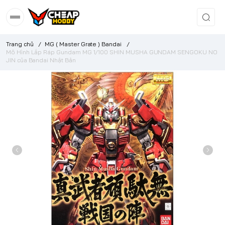
Trang chủ
/
MG ( Master Grate ) Bandai
/
Mô Hình Lắp Ráp Gundam MG 1/100 SHIN MUSHA GUNDAM SENGOKU NO
JIN của Bandai Nhật Bản