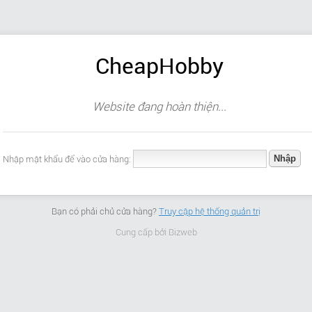
CheapHobby
Website đang hoàn thiện...
Nhập mật khẩu để vào cửa hàng:
Bạn có phải chủ cửa hàng?
Truy cập hệ thống quản trị
Cung cấp bởi
Bizweb