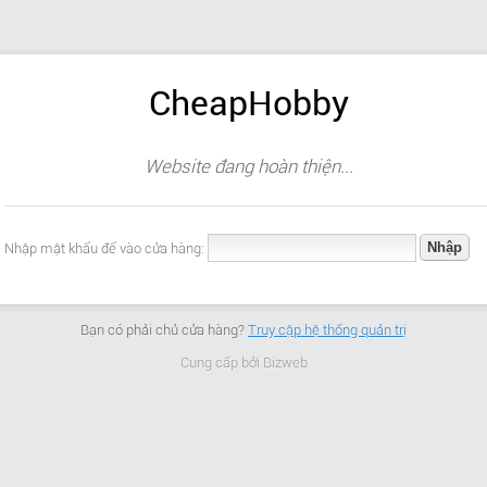
CheapHobby
Website đang hoàn thiện...
Nhập mật khẩu để vào cửa hàng:
Bạn có phải chủ cửa hàng?
Truy cập hệ thống quản trị
Cung cấp bởi
Bizweb