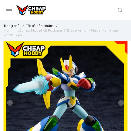
Trang chủ
/
Tất cả sản phẩm
/
Mô hình Lắp ráp Model Kit Rockman X Blade Armor - Mega Man X của
kotobukiya