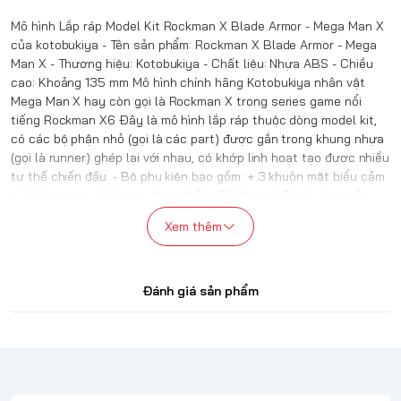
Mô hình Lắp ráp Model Kit Rockman X Blade Armor - Mega Man X
của kotobukiya - Tên sản phẩm: Rockman X Blade Armor - Mega
Man X - Thương hiệu: Kotobukiya - Chất liệu: Nhựa ABS - Chiều
cao: Khoảng 135 mm Mô hình chính hãng Kotobukiya nhân vật
Mega Man X hay còn gọi là Rockman X trong series game nổi
tiếng Rockman X6 Đây là mô hình lắp ráp thuộc dòng model kit,
có các bộ phận nhỏ (gọi là các part) được gắn trong khung nhựa
(gọi là runner) ghép lại với nhau, có khớp linh hoạt tạo được nhiều
tư thế chiến đấu. - Bộ phụ kiện bao gồm: + 3 khuôn mặt biểu cảm
+ 1 X-buster + 4 bàn tay thay thế + Z Saber và 3 hiệu ứng của
kiếm. cheaphobby
Xem thêm
Đánh giá sản phẩm