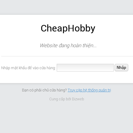
CheapHobby
Website đang hoàn thiện...
Nhập mật khẩu để vào cửa hàng:
Bạn có phải chủ cửa hàng?
Truy cập hệ thống quản trị
Cung cấp bởi
Bizweb