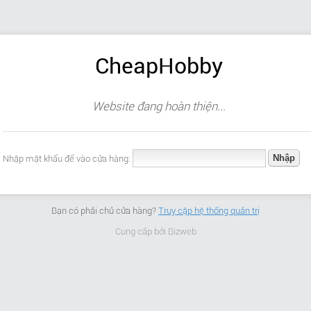
CheapHobby
Website đang hoàn thiện...
Nhập mật khẩu để vào cửa hàng:
Bạn có phải chủ cửa hàng?
Truy cập hệ thống quản trị
Cung cấp bởi
Bizweb