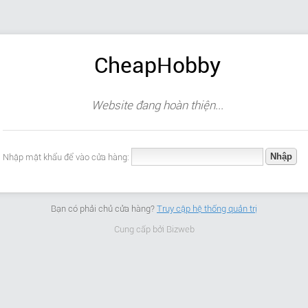
CheapHobby
Website đang hoàn thiện...
Nhập mật khẩu để vào cửa hàng:
Bạn có phải chủ cửa hàng?
Truy cập hệ thống quản trị
Cung cấp bởi
Bizweb