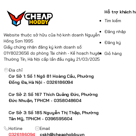
Hỗ trợ khách h
Tìm kiếm
Đăng nhập
Website thuộc sở hữu của hộ kinh doanh Nguyễn
Hồng Sơn 1995
Đăng ký
Giấy chứng nhận đăng ký kinh doanh số:
01Y8023656 do phòng Tài chính - Kế hoạch huyện
Giỏ hàng
Thường Tín, Hà Nội cấp lần đầu ngày 21/03/2025
Địa chỉ
Cơ Sở 1: Số 1 Ngõ 81 Hoàng Cầu, Phường
Đống Đa, Hà Nội - 0326186094
Cơ Sở 2: Số 167 Thích Quảng Đức, Phường
Đức Nhuận, TPHCM - 0358048604
Cơ Sở 3: Số 185 Nguyễn Thị Thập, Phường
Tân Mỹ, TPHCM - 0396595604
Hotline
Email
0326186094
cskh@cheaphobby.vn