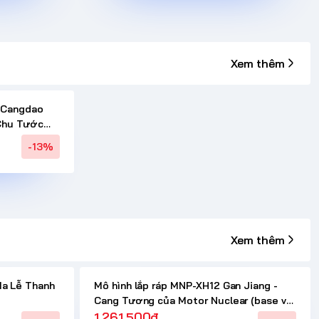
Xem thêm
d Cangdao
 Chu Tước
-13%
Xem thêm
Ma Lễ Thanh
Mô hình lắp ráp MNP-XH12 Gan Jiang -
Cang Tương của Motor Nuclear (base và
khung xương kim loại)
1.261.500₫