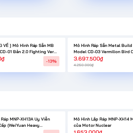
 VỀ ] Mô Hình Ráp Sẵn MB
Mô Hình Ráp Sẵn Metal Buil
CD-01 Bản 2.0 Fighting Ver
Model CD-03 Vermilion Bird
 Model ( Tặng kèm Vũ Khí
0₫
của Cangdao Model
3.697.500₫
-13%
4.250.000₫
p Ráp MNP-XH13A Uy Viễn
Mô Hình Lắp Ráp MNP-XH14 
Cấp (WeiYuan Heavy
của Motor Nuclear
của Motor Nuclear
1.653.000₫