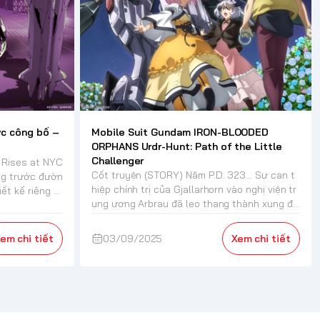
c công bố –
Mobile Suit Gundam IRON-BLOODED
ORPHANS Urdr-Hunt: Path of the Little
Challenger
 Rises at NYC
Cốt truyện (STORY) Năm P.D. 323... Sự can t
ng trước đườn
hiệp chính trị của Gjallarhorn vào nghị viện tr
ết kế riêng c
ung ương Arbrau đã leo thang thành xung độ
t vũ trang...
em chi tiết
03/09/2025
Xem chi tiết