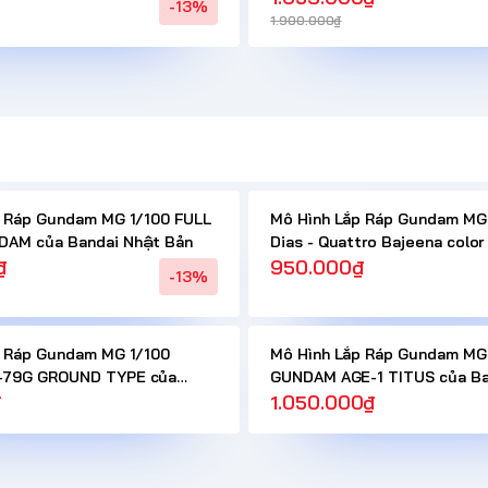
-13%
1.900.000₫
p Ráp Gundam MG 1/100 FULL
Mô Hình Lắp Ráp Gundam MG 
AM của Bandai Nhật Bản
Dias - Quattro Bajeena color
₫
Nhật Bản
950.000₫
-13%
p Ráp Gundam MG 1/100
Mô Hình Lắp Ráp Gundam MG
-79G GROUND TYPE của
GUNDAM AGE-1 TITUS của Ba
t Bản
₫
Bản
1.050.000₫