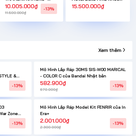
Mobile Suit Gundam 00
10.005.000₫
Guan Yu + Chi Yan Long
15.500.000₫
-13%
Revealed Chronicle CÓ
Ju Quan Vũ + Xích Thố
11.500.000₫
HÀNG ( 10 - 15 NGÀY )
Chính Hãng Motor
Nuclear ( 10 - 15 NGÀY
CÓ HÀNG )
Xem thêm
Mô Hình Lắp Ráp 30MS SIS-W00 MARICAL
STYLE &
- COLOR C của Bandai Nhật bản
582.900₫
-13%
-13%
Bandai
670.000₫
03
Mô Hình Lắp Ráp Model Kit FENRIR của In
War Zone
Era+
tơ cánh
2.001.000₫
-13%
-13%
2.300.000₫