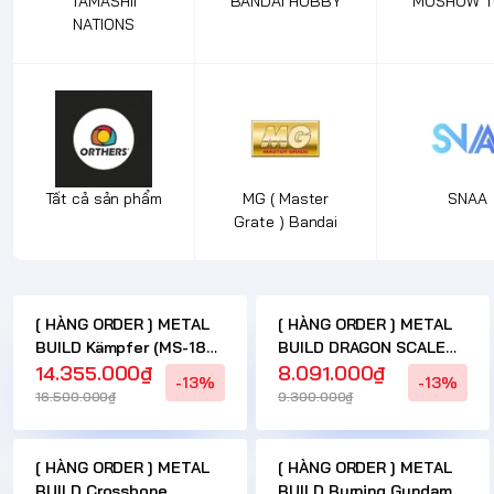
TAMASHII
BANDAI HOBBY
MOSHOW T
NATIONS
Tất cả sản phẩm
MG ( Master
SNAA
Grate ) Bandai
[ HÀNG ORDER ] METAL
[ HÀNG ORDER ] METAL
BUILD Kämpfer (MS-18E)
BUILD DRAGON SCALE
CÓ HÀNG ( 10 - 15 NGÀY )
14.355.000₫
Lancelot Albion Có Hàng
8.091.000₫
-13%
-13%
( 10 - 15 NGÀY )
16.500.000₫
9.300.000₫
[ HÀNG ORDER ] METAL
[ HÀNG ORDER ] METAL
BUILD Crossbone
BUILD Burning Gundam &