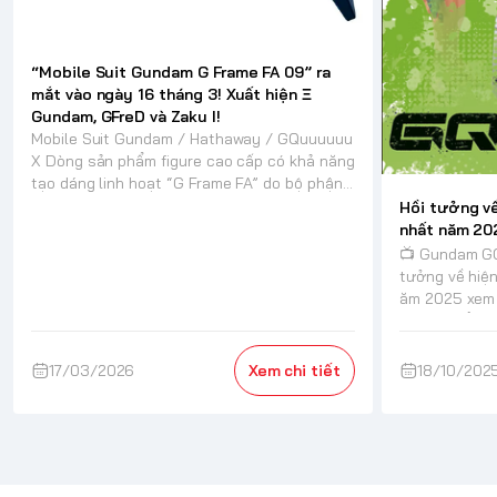
“Mobile Suit Gundam G Frame FA 09” ra
mắt vào ngày 16 tháng 3! Xuất hiện Ξ
Gundam, GFreD và Zaku I!
Mobile Suit Gundam / Hathaway / GQuuuuuu
X Dòng sản phẩm figure cao cấp có khả năng
tạo dáng linh hoạt “G Frame FA” do bộ phận...
Hồi tưởng v
nhất năm 20
📺 Gundam GQ
tưởng về hiệ
ăm 2025 xem sách mẫu tại đây 🌠 Tổng qua
n Sau buổi côn
17/03/2026
Xem chi tiết
18/10/202