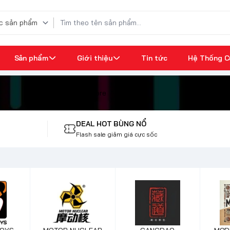
Sản phẩm
Giới thiệu
Tin tức
Hệ Thống C
Pre-Order
Kiểm tra đơn hàng
@cheaphobbystore
DEAL HOT BÙNG NỔ
Flash sale giảm giá cực sốc