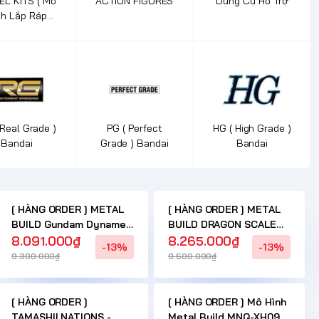
L KITS ( Mô
ACTION FIGURES
Dụng Cụ Hỗ Trợ
nh Lắp Ráp
ung Quốc )
 Real Grade )
PG ( Perfect
HG ( High Grade )
Bandai
Grade ) Bandai
Bandai
[ HÀNG ORDER ] METAL
[ HÀNG ORDER ] METAL
BUILD Gundam Dynames
BUILD DRAGON SCALE
Saga CÓ HÀNG ( 10 - 15
8.091.000₫
MARISHITEN -PURE
8.265.000₫
-13%
-13%
NGÀY )
ELEMENTS GUREN có
9.300.000₫
9.500.000₫
hàng ( 10 - 15 NGÀY )
[ HÀNG ORDER ]
[ HÀNG ORDER ] Mô Hình
TAMASHII NATIONS -
Metal Build MNQ-XH09X