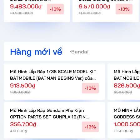
Gundam X1 Half Cloth
9.483.000₫
Burning Gundam Second
9.570.000₫
-13%
-13%
CÓ HÀNG ( 10 - 15 NGÀY )
Gundam CÓ HÀNG SAU (
10.900.000₫
11.000.000₫
10 - 15 NGÀY )
Hàng mới về
Bandai
Mô Hình Lắp Ráp 1/35 SCALE MODEL KIT
Mô Hình Lắ
BATMOBILE (BATMAN BEGINS Ver.) của
BATMOBILE (
Bandai Nhật Bản
913.500₫
Nhật Bản
826.500
-13%
1.050.000₫
950.000₫
Mô Hình Lắp Ráp Gundam Phụ Kiện
MÔ HÌNH LẮ
OPTION PARTS SET GUNPLA 19 (FIN
GODDESS SA
FUNNEL) của Bandai Nhật Bản
356.700₫
(TẶNG TRAN
1.000.50
-13%
410.000₫
1.150.000₫