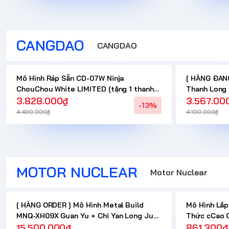
CANGDAO
CANGDAO
Mô Hình Ráp Sẵn CD-07W Ninja
[ HÀNG ĐANG
ChouChou White LIMITED (tặng 1 thanh
Thanh Long 
kiếm dài và dây xích) của Cangdao
3.828.000₫
của Cangdao
3.567.00
-13%
Mới )
4.400.000₫
4.100.000₫
MOTOR NUCLEAR
Motor Nuclear
[ HÀNG ORDER ] Mô Hình Metal Build
Mô Hình Lắ
MNQ-XH09X Guan Yu + Chi Yan Long Ju
Thức cCao 
Quan Vũ + Xích Thố Chính Hãng Motor
15.500.000₫
Firepower) 
861.300₫