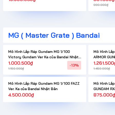
Nuclear ( 10 - 15 NGÀY CÓ HÀNG )
990.000₫
MG ( Master Grate ) Bandai
Mô Hình Lắp Ráp Gundam MG 1/100
Mô Hình Lắ
Victory Gundam Ver Ka của Bandai Nhật
ARMOR GUND
Bản
1.000.500₫
1.261.500
-13%
1.150.000₫
1.450.000₫
Mô Hình Lắp Ráp Gundam MG 1/100 FAZZ
Mô Hình Lắ
Ver. Ka của Bandai Nhật Bản
GUNDAM RX
4.500.000₫
Bandai Nhậ
875.000