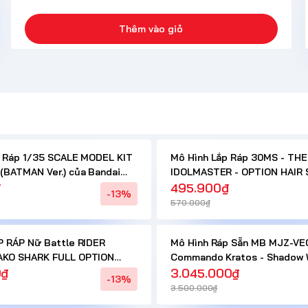
Thêm vào giỏ
p Ráp 1/35 SCALE MODEL KIT
Mô Hình Lắp Ráp 30MS - THE
BATMAN Ver.) của Bandai
IDOLMASTER - OPTION HAIR 
₫
FACE PARTS SET - CHIYOKO
495.900₫
-13%
SONODA/RINZE MORINO của 
570.000₫
P RÁP Nữ Battle RIDER
Mô Hình Ráp Sẵn MB MJZ-VE
KO SHARK FULL OPTION
Commando Kratos - Shadow 
G PHỤC NOEL)
0₫
của HOT GENERAL (có 2 mô 
3.045.000₫
-13%
quạt)
3.500.000₫