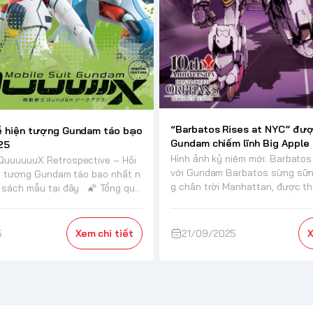
“Barbatos Rises at NYC” đượ
ề hiện tượng Gundam táo bạo
Gundam chiếm lĩnh Big Apple
25
Hình ảnh kỷ niệm mới: Barbatos
uuuuuuX Retrospective – Hồi
với Gundam Barbatos sừng sữ
n tượng Gundam táo bạo nhất n
g chân trời Manhattan, được thi
ho New...
g chiếu...
5
Xem chi tiết
21/09/2025
X