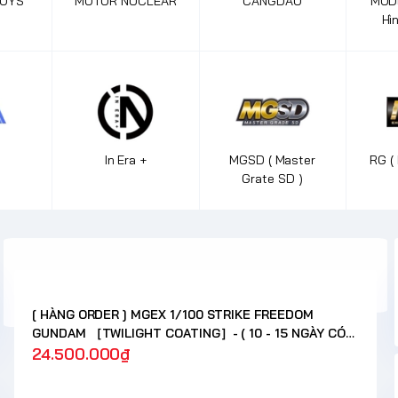
OYS
MOTOR NUCLEAR
CANGDAO
MODE
Hì
Tr
In Era +
MGSD ( Master
RG (
Grate SD )
[ HÀNG ORDER ] MGEX 1/100 STRIKE FREEDOM
GUNDAM ［TWILIGHT COATING］- ( 10 - 15 NGÀY CÓ
HÀNG )
24.500.000₫