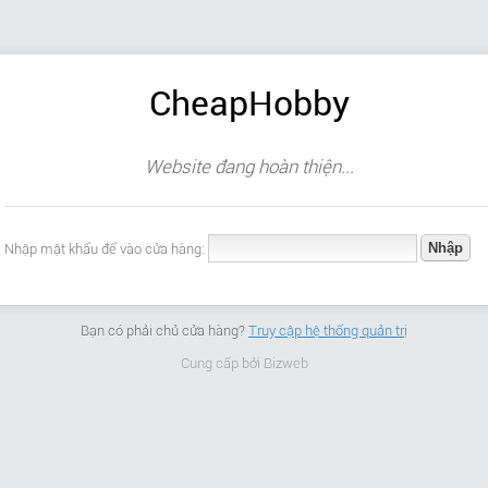
CheapHobby
Website đang hoàn thiện...
Nhập mật khẩu để vào cửa hàng:
Bạn có phải chủ cửa hàng?
Truy cập hệ thống quản trị
Cung cấp bởi
Bizweb