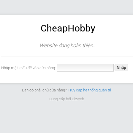
CheapHobby
Website đang hoàn thiện...
Nhập mật khẩu để vào cửa hàng:
Bạn có phải chủ cửa hàng?
Truy cập hệ thống quản trị
Cung cấp bởi
Bizweb