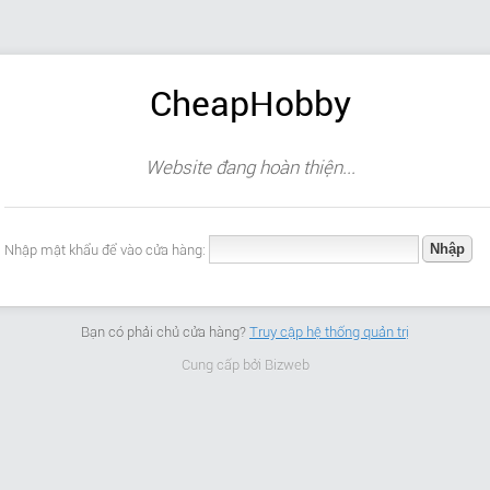
CheapHobby
Website đang hoàn thiện...
Nhập mật khẩu để vào cửa hàng:
Bạn có phải chủ cửa hàng?
Truy cập hệ thống quản trị
Cung cấp bởi
Bizweb