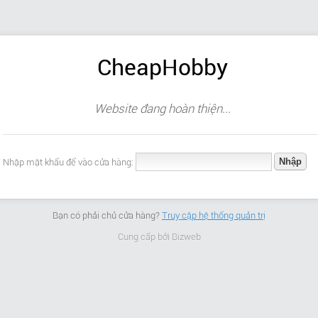
CheapHobby
Website đang hoàn thiện...
Nhập mật khẩu để vào cửa hàng:
Bạn có phải chủ cửa hàng?
Truy cập hệ thống quản trị
Cung cấp bởi
Bizweb