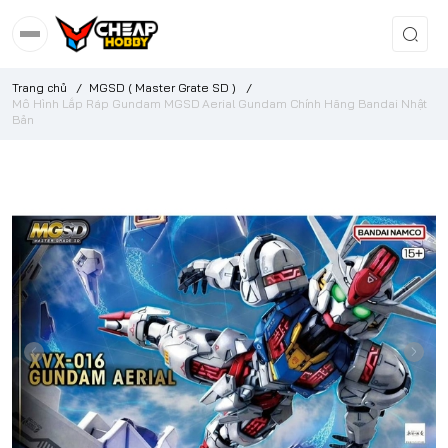
Trang chủ
/
MGSD ( Master Grate SD )
/
Mô Hình Lắp Ráp Gundam MGSD Aerial Gundam Chính Hãng Bandai Nhật
Bản