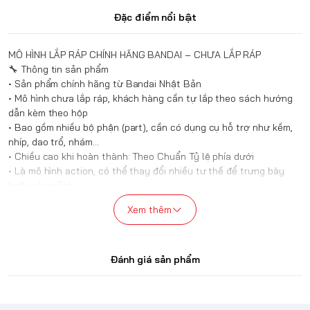
Đặc điểm nổi bật
MÔ HÌNH LẮP RÁP CHÍNH HÃNG BANDAI – CHƯA LẮP RÁP
🔧 Thông tin sản phẩm
• Sản phẩm chính hãng từ Bandai Nhật Bản
• Mô hình chưa lắp ráp, khách hàng cần tự lắp theo sách hướng
dẫn kèm theo hộp
• Bao gồm nhiều bộ phận (part), cần có dụng cụ hỗ trợ như kềm,
nhíp, dao trổ, nhám...
• Chiều cao khi hoàn thành: Theo Chuẩn Tỷ lệ phía dưới
• Là mô hình action, có thể thay đổi nhiều tư thế để trưng bày
hoặc chụp ảnh
• Lắp ráp bằng cách bấm khớp, không cần keo dán
Xem thêm
• Chất liệu: nhựa ABS, PVC cao cấp, an toàn với sức khỏe
🛠️ Phụ kiện hỗ trợ lắp ráp
Khách hàng có thể tham khảo thêm các sản phẩm hỗ trợ như
kềm, nhíp, dao, nhám... tại gian hàng #CheapHobby
Đánh giá sản phẩm
⚠️ Lưu ý khi mua hàng
• Mô hình có nhiều chi tiết nhỏ, vui lòng kiểm tra kỹ trước khi lắp
• Hộp sản phẩm bằng giấy mỏng, có thể bị cấn/móp nhẹ khi vận