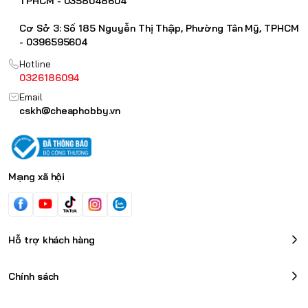
TPHCM - 0358048604
#rg_gundam #hg_gundam #sd_gundam #mohinhgundam
#dochoinhatban #dochoilaprap #mohinhanime
Cơ Sở 3: Số 185 Nguyễn Thị Thập, Phường Tân Mỹ, TPHCM
- 0396595604
Hotline
0326186094
Email
cskh@cheaphobby.vn
Mạng xã hội
Hỗ trợ khách hàng
Chính sách