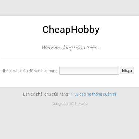
CheapHobby
Website đang hoàn thiện...
Nhập mật khẩu để vào cửa hàng:
Bạn có phải chủ cửa hàng?
Truy cập hệ thống quản trị
Cung cấp bởi
Bizweb