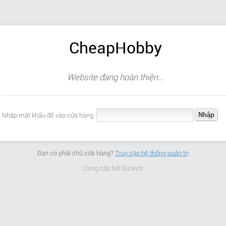
CheapHobby
Website đang hoàn thiện...
Nhập mật khẩu để vào cửa hàng:
Bạn có phải chủ cửa hàng?
Truy cập hệ thống quản trị
Cung cấp bởi
Bizweb